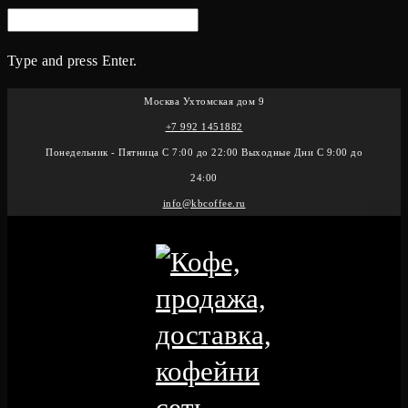
SEARCH
FOR:
Type and press Enter.
Skip
Москва Ухтомская дом 9
to
+7 992 1451882
content
Понедельник - Пятница С 7:00 до 22:00 Выходные Дни С 9:00 до
24:00
info@kbcoffee.ru