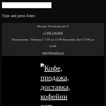
SEARCH
FOR:
Type and press Enter.
Skip
Москва Ухтомская дом 9
to
+7 992 1451882
content
Понедельник - Пятница С 7:00 до 22:00 Выходные Дни С 9:00 до
24:00
info@kbcoffee.ru